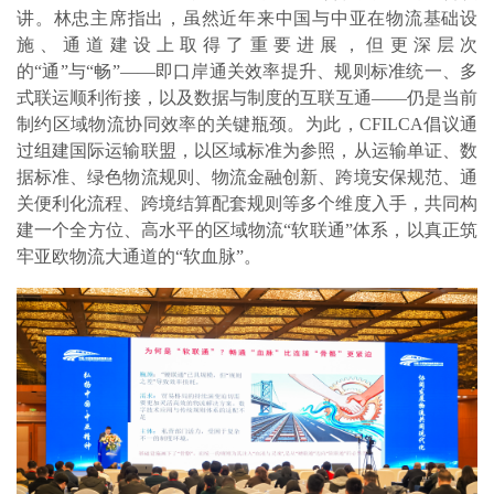
讲。林忠主席指出，虽然近年来中国与中亚在物流基础设
施、通道建设上取得了重要进展，但更深层次
的“通”与“畅”——即口岸通关效率提升、规则标准统一、多
式联运顺利衔接，以及数据与制度的互联互通——仍是当前
制约区域物流协同效率的关键瓶颈。为此，CFILCA倡议通
过组建国际运输联盟，以区域标准为参照，从运输单证、数
据标准、绿色物流规则、物流金融创新、跨境安保规范、通
关便利化流程、跨境结算配套规则等多个维度入手，共同构
建一个全方位、高水平的区域物流“软联通”体系，以真正筑
牢亚欧物流大通道的“软血脉”。